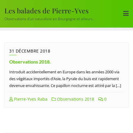
Skip
Les balades de Pierre-Yves
to
content
Observations d'un naturaliste en Bourgogne et ailleurs...
31 DÉCEMBRE 2018
Observations 2018.
Introduit accidentellement en Europe dans les années 2000 via
des végétaux importés d’Asie, la Pyrale du buis est rapidement
devenue envahissante. Ce papillon nocturne est attiré par la […]
Pierre-Yves Raba
Observations 2018
0