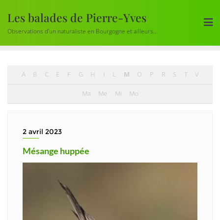
Skip
Les balades de Pierre-Yves
to
content
Observations d'un naturaliste en Bourgogne et ailleurs...
A
B
C
E
F
G
H
I
L
M
O
P
R
S
T
V
Ma
Me
Mi
Mo
2 avril 2023
Mésange huppée