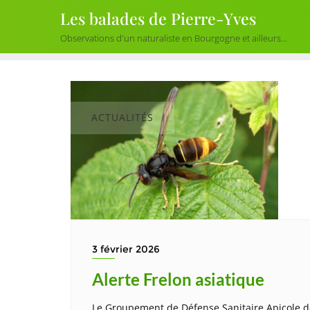
Skip
Les balades de Pierre-Yves
to
Observations d'un naturaliste en Bourgogne et ailleurs...
content
ACTUALITÉS
3 février 2026
Alerte Frelon asiatique
Le Groupement de Défense Sanitaire Apicole de