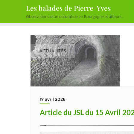
Skip
Les balades de Pierre-Yves
to
Observations d'un naturaliste en Bourgogne et ailleurs...
content
ACTUALITÉS
17 avril 2026
Article du JSL du 15 Avril 20