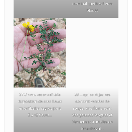
terminal ; petites fleurs
bleues
27 On me reconnaît à la
28 … qui sont jaunes
disposition de mes fleurs
souvent veinées de
en ombelles regroupant
rouge. Mes fruits sont
5 à 12 fleurs…
des gousses longues et
flexueuses à articles en
fer à cheval…