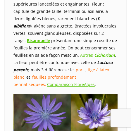
supérieures lancéolées et engainantes. Fleur :
capitule de grande taille, terminal ou axillaire, à
fleurs ligulées bleues, rarement blanches (
f.
albiflora
), akène sans aigrette. Bractées involucrales
vertes, souvent glanduleuses, disposées sur 2
rangs.
Bisannuelle
présentant une simple rosette de
feuilles la première année. On peut consommer ses
feuilles en salade façon mesclun.
Autres
Cichorium
.
La fleur peut être confondue avec celle de
Lactuca
perenis
, mais 3 différences : le
port
,
tige à latex
blanc
et
feuilles profondément
pennatiséquées.
Comparaison FloreAlpes
.