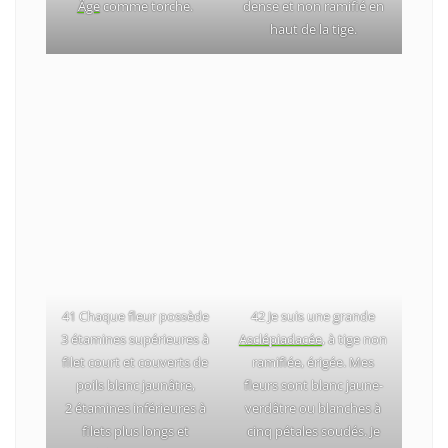
Âge
comme torche.
dense et non ramifié en
haut de la tige.
41 Chaque fleur possède
42 Je suis une grande
3 étamines supérieures à
Asclépiadacée
, à tige non
filet court et couverts de
ramifiée, érigée. Mes
poils blanc jaunâtre,
fleurs sont blanc jaune-
2 étamines inférieures à
verdâtre ou blanches à
filets plus longs et
cinq pétales soudés. Je