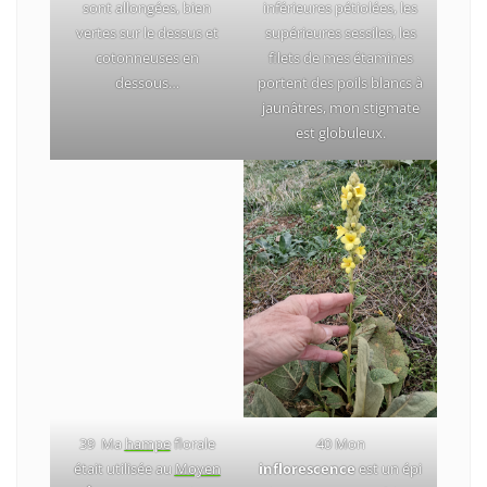
sont allongées, bien
inférieures pétiolées, les
vertes sur le dessus et
supérieures sessiles, les
cotonneuses en
filets de mes étamines
dessous…
portent des poils blancs à
jaunâtres, mon stigmate
est globuleux.
39 Ma
hampe
florale
40 Mon
était utilisée au
Moyen
inflorescence
est un épi