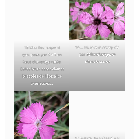
16 … Ici, je suis attaquée
15 Mes fleurs spont
par
Microbotryum
groupées par 3 à 7 en
dianthorum
haut d’une tige raide.
Calice brun assez clair et
bractées de l’épicalice
scarieuses…
18 Saines, mes étamines