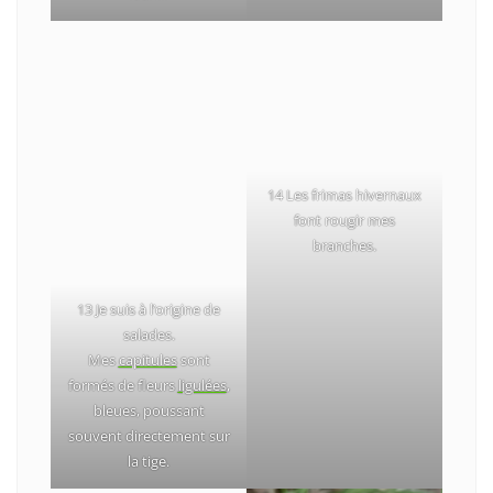
14 Les frimas hivernaux
font rougir mes
branches.
13 Je suis à l’origine de
salades.
Mes
capitules
sont
formés de fleurs
ligulées
,
bleues, poussant
souvent directement sur
la tige.