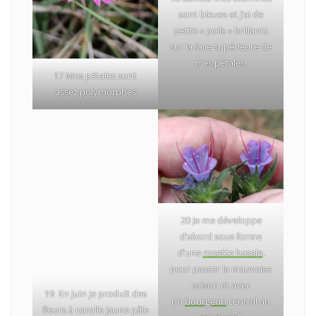
sont bleues et j’ai de
petits « poils » brillants
sur la face supérieure de
mes pétales.
17 Mes pétales sont
assez polymorphes
20 Je me développe
d’abord sous forme
d’une
rosette basale
,
pour passer la mauvaise
saison et avec
19 En juin je produit des
un
bourgeon
central au
fleurs à corolle jaune pâle