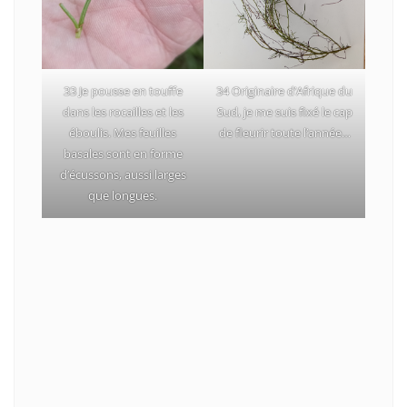
33 Je pousse en touffe
34 Originaire d’Afrique du
dans les rocailles et les
Sud, je me suis fixé le cap
éboulis. Mes feuilles
de fleurir toute l’année…
basales sont en forme
d’écussons, aussi larges
que longues.