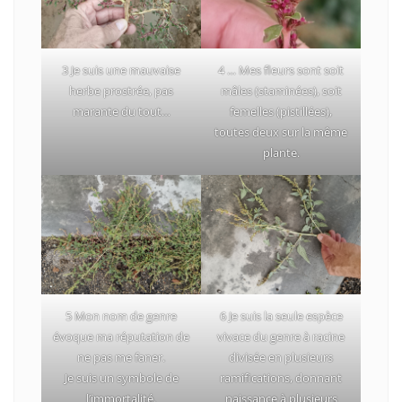
3 Je suis une mauvaise
4 … Mes fleurs sont soit
herbe prostrée, pas
mâles (staminées), soit
marante du tout…
femelles (pistillées),
toutes deux sur la même
plante.
5 Mon nom de genre
6 Je suis la seule espèce
évoque ma réputation de
vivace du genre à racine
ne pas me faner.
divisée en plusieurs
Je suis un symbole de
ramifications, donnant
l’
immortalité
.
naissance à plusieurs