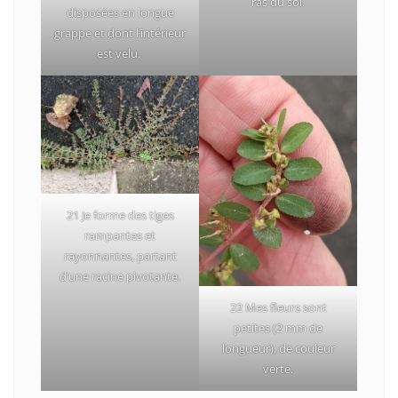
ras du sol.
disposées en longue
grappe et dont l’intérieur
est velu.
21 Je forme des tiges
rampantes et
rayonnantes, partant
d’une racine pivotante.
22 Mes fleurs sont
petites (2 mm de
longueur), de couleur
verte.