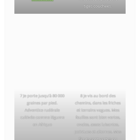
tiges couchées.
7 Je porte jusqu’à 80 000
8 je vis au bord des
graines par pied.
chemins, dans les friches
Adventice rudérale
et terrains vagues. Mes
cultivée comme légume
feuilles sont bien vertes,
en Afrique
ovales, assez luisantes,
pointues et alternes. Mes
fleurs sont vertes ou