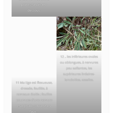
points foncés en‐
dessous.
12 .. les inférieures ovales
ou oblongues, à nervures
peu saillantes, les
supérieures linéaires-
lancéolées, sessiles.
11 Ma tige est flexueuse,
dressée, feuillée, à
rameaux étalés ; feuilles
pourvues d’une nervure
marginale, souvent en
faux…