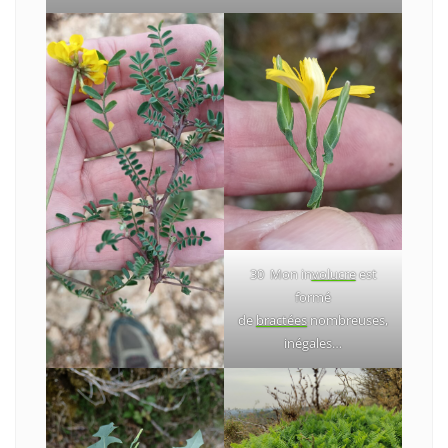
30 Mon in
volucre
est
formé
de
bractées
nombreuses,
inégales…