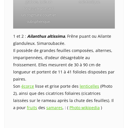
glabres, puis un
suis toxique.
long style portant
un stigmate court et
subsphérique.
1 et 2 :
Ailanthus altissima
, Frêne puant ou Ailante
glanduleux. Simaroubacée.
Il possède de grandes feuilles composées, alternes,
imparipennées, d’odeur désagréable au
froissement. Elles mesurent de 30 à 90 cm de
longueur et portent de 11 à 41 folioles disposées par
paires.
Son
écorce
lisse et grise porte des
lenticelles
(Photo
2), ainsi que des cicatrices foliaires (cicatrices
laissées sur le rameau après la chute des feuilles). Il
a pour
fruits
des
samares
, : (
Photo wikipedia
)