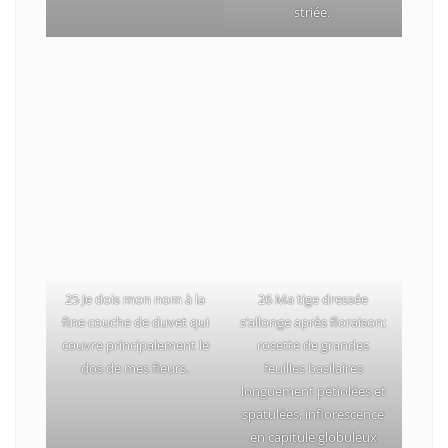
striée.
25 Je dois mon nom à la
26 Ma tige dressée
fine couche de duvet qui
s’allonge après floraison;
couvre principalement le
rosette de grandes
dos de mes fleurs.
feuilles basilaires
longuement pétiolées et
spatulées, inflorescence
en capitule globuleux