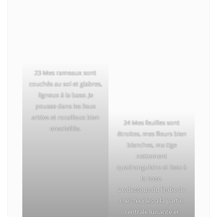
23 Mes rameaux sont
couchés au sol et glabres,
ligneux à la base. Je
pousse dans les lieux
arides et rocailleux bien
24 Mes feuilles sont
ensoleillés.
étroites, mes fleurs bien
blanches, ma tige
nettement
quadrangulaire et lisse à
la base.
Le dessous du limbe de
mes feuilles a la partie
centrale luisante et