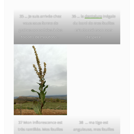
35 … Je suis arrivée chez
36 … la
dentelure
inégale
vous sous forme de
du bord de mes feuilles
graines accrochées à des
m’a donné mon nom
toisons de moutons…
d’espèce.
37 Mon inflorescence est
38 … ma tige est
très ramifiée. Mes feuilles
anguleuse, mes feuilles