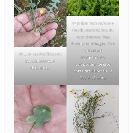
32 Je dois mon nom aux
nombreuses racines de
mon rhizome. Mes
frondes sont larges, d’un
vert saturé,
31 … et mes feuilles sont
asymétriques,
particulièrement
comportant de gros
découpées
sores circulaires sur la
face antérieure.