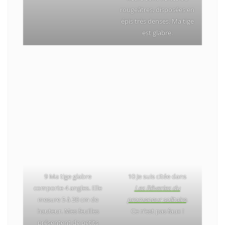
rougeâtres, disposées en
épis très denses. Ma tige
est glabre.
9 Ma tige glabre
10 Je suis citée dans
comporte 4 angles. Elle
Les Rêveries du
mesure 5 à 20 cm de
promeneur solitaire
.
hauteur. Mes feuilles
Ce n’est pas faux !
présentent de petits