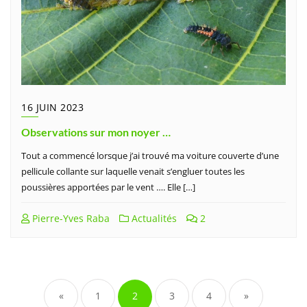
16 JUIN 2023
Observations sur mon noyer …
Tout a commencé lorsque j’ai trouvé ma voiture couverte d’une
pellicule collante sur laquelle venait s’engluer toutes les
poussières apportées par le vent …. Elle […]
Pierre-Yves Raba
Actualités
2
Pagination
des
«
1
2
3
4
»
publications