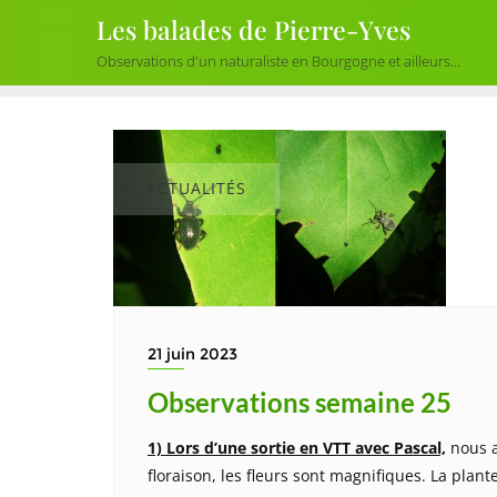
Skip
Les balades de Pierre-Yves
to
Observations d'un naturaliste en Bourgogne et ailleurs...
content
ACTUALITÉS
21 juin 2023
Observations semaine 25
1) Lors d’une sortie en VTT avec Pascal,
nous a
floraison, les fleurs sont magnifiques. La plante