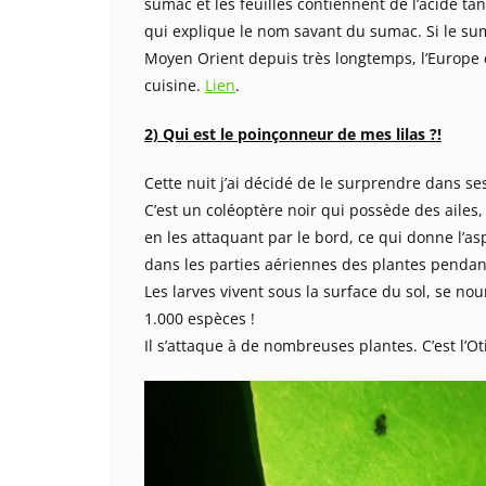
sumac et les feuilles contiennent de l’acide tan
qui explique le nom savant du sumac. Si le sum
Moyen Orient depuis très longtemps, l’Europe 
cuisine.
Lien
.
2) Qui est le poinçonneur de mes lilas ?!
Cette nuit j’ai décidé de le surprendre dans se
C’est un coléoptère noir qui possède des ailes, m
en les attaquant par le bord, ce qui donne l’as
dans les parties aériennes des plantes pendant
Les larves vivent sous la surface du sol, se no
1.000 espèces !
Il s’attaque à de nombreuses plantes. C’est l’O