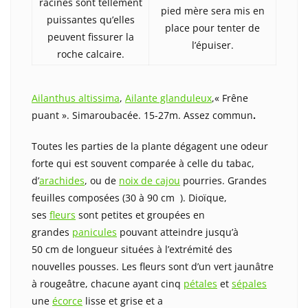
racines sont tellement
pied mère sera mis en
puissantes qu’elles
place pour tenter de
peuvent fissurer la
l’épuiser.
roche calcaire.
Ailanthus altissima
,
Ailante glanduleux
,« Frêne
puant ». Simaroubacée. 15-27m. Assez commun
.
Toutes les parties de la plante dégagent une odeur
forte qui est souvent comparée à celle du tabac,
d’
arachides
, ou de
noix de cajou
pourries. Grandes
feuilles composées (30 à 90 cm ). Dioïque,
ses
fleurs
sont petites et groupées en
grandes
panicules
pouvant atteindre jusqu’à
50 cm de longueur situées à l’extrémité des
nouvelles pousses. Les fleurs sont d’un vert jaunâtre
à rougeâtre, chacune ayant cinq
pétales
et
sépales
une
écorce
lisse et grise et a