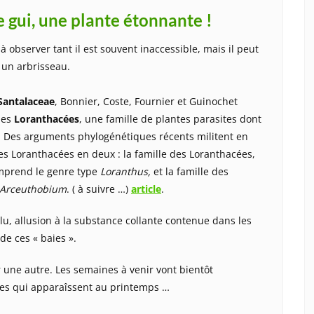
e gui, une plante étonnante !
 à observer tant il est souvent inaccessible, mais il peut
 un arbrisseau.
Santalaceae
, Bonnier, Coste, Fournier et Guinochet
 des
Loranthacées
, une famille de plantes parasites dont
. Des arguments phylogénétiques récents militent en
des Loranthacées en deux : la famille des Loranthacées,
omprend le genre type
Loranthus,
et la famille des
Arceuthobium
. ( à suivre …)
article
.
glu, allusion à la substance collante contenue dans les
 de ces « baies ».
r une autre. Les semaines à venir vont bientôt
lles qui apparaîssent au printemps …