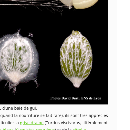
, d’une baie de gui.
 quand la nourriture se fait rare), ils sont très appréciés
iculier la
grive draine
(Turdus viscivorus, littéralement
 bleue
(
Cyanistes caeruleus
) et de la
sittelle