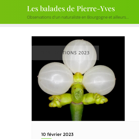
Skip
Les balades de Pierre-Yves
to
Observations d'un naturaliste en Bourgogne et ailleurs...
content
OBSERVATIONS 2023
10 février 2023