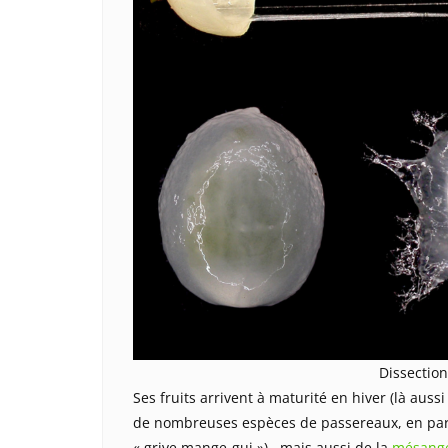
Dissection
Ses fruits arrivent à maturité en hiver (là aussi
de nombreuses espèces de passereaux, en part
« grive mange-gui »), mais aussi de la
mésange