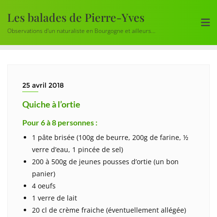
Skip
Les balades de Pierre-Yves
to
content
Observations d'un naturaliste en Bourgogne et ailleurs...
25 avril 2018
Quiche à l’ortie
Pour 6 à 8 personnes :
1 pâte brisée (100g de beurre, 200g de farine, ½
verre d’eau, 1 pincée de sel)
200 à 500g de jeunes pousses d’ortie (un bon
panier)
4 oeufs
1 verre de lait
20 cl de crème fraiche (éventuellement allégée)