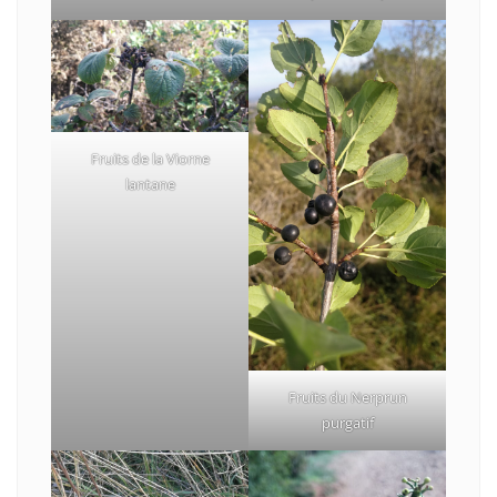
Fruits de la Viorne
lantane
Fruits du Nerprun
purgatif