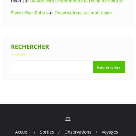
rivon
sur
Balade vers le sommet de la roche de Solutré
Pierre-Yves Raba
sur
Observations sur mon noyer …
RECHERCHER
Rechercher
Accueil
Sorties
Observations
Voyages