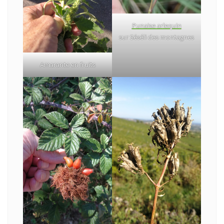
Punaise arlequin
sur Séséli des montagnes
Amarante en fruits