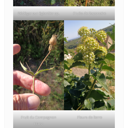
Bédégar sur églantier sp.
Fruits de Saponaire
Fruit du Compagnon
Fleurs de lierre
blanc