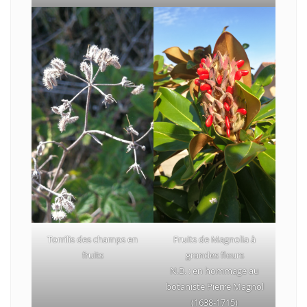
Fruits de Magnolia à
Torrilis des champs en
grandes fleurs
fruits
N.B. : en hommage au
botaniste Pierre Magnol
(1638-1715)