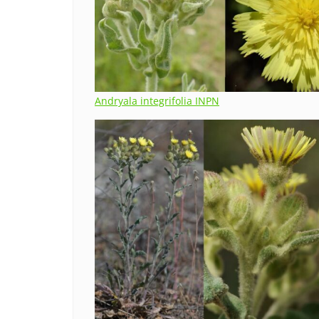
Andryala integrifolia INPN