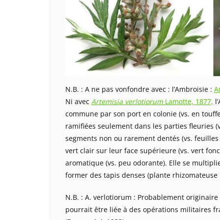
N.B. : A ne pas vonfondre avec : l’Ambroisie :
A
Ni avec
Artemisia verlotiorum
Lamotte, 1877,
l’
commune par son port en colonie (vs. en touffe),
ramifiées seulement dans les parties fleuries (vs
segments non ou rarement dentés (vs. feuilles
vert clair sur leur face supérieure (vs. vert fonc
aromatique (vs. peu odorante). Elle se multipl
former des tapis denses (plante rhizomateuse
N.B. : A. verlotiorum : Probablement originair
pourrait être liée à des opérations militaires 