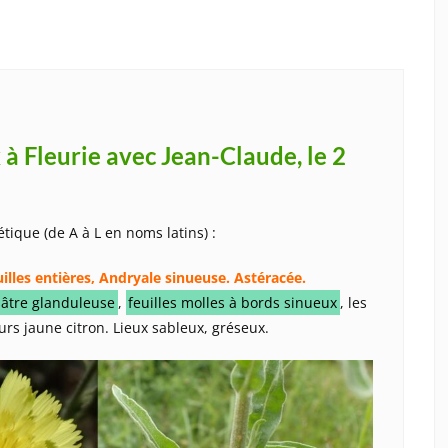
 à Fleurie avec Jean-Claude, le 2
tique (de A à L en noms latins) :
uilles entières, Andryale sinueuse. Astéracée.
isâtre glanduleuse
,
feuilles molles à bords sinueux
, les
urs jaune citron. Lieux sableux, gréseux.