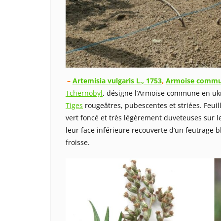
–
Artemisia vulgaris L., 1753
,
Armoise comm
Tchernobyl
, désigne l’Armoise commune en uk
Tiges
rougeâtres, pubescentes et striées. Feuil
vert foncé et très légèrement duveteuses sur l
leur face inférieure recouverte d’un feutrage 
froisse.