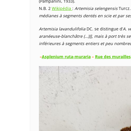
(Pampanini, 1933).
N.B. 2
Wikipédia
:
Artemisia selengensis
Turcz.
médianes à segments dentés en scie et par ses 
Artemisia lavandulifolia
DC. se distingue d’
A. v
aranéeuse-blanchâtre (…))], mais à port très se
inférieures à segments entiers et peu nombr
–
Asplenium ruta-muraria
–
Rue des murailles