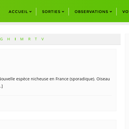
ACCUEIL
SORTIES
OBSERVATIONS
VO
G
H
I
M
R
T
V
) . Nouvelle espèce nicheuse en France (sporadique). Oiseau
…]