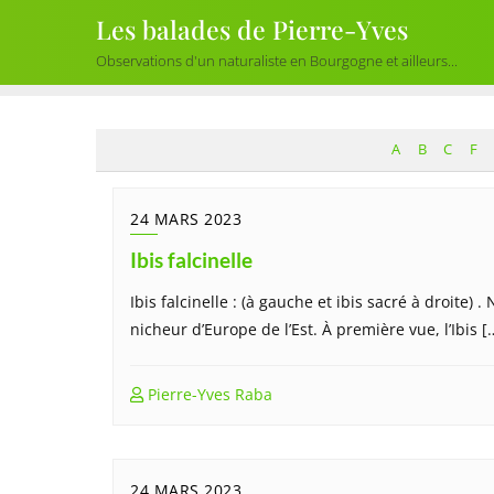
Skip
Les balades de Pierre-Yves
to
Observations d'un naturaliste en Bourgogne et ailleurs...
content
A
B
C
F
24 MARS 2023
Ibis falcinelle
Ibis falcinelle : (à gauche et ibis sacré à droite
nicheur d’Europe de l’Est. À première vue, l’Ibis [
Pierre-Yves Raba
24 MARS 2023