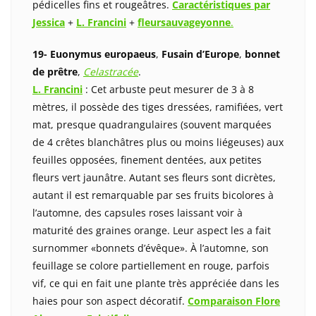
pédicelles fins et rougeâtres.
Caractéristiques par
Jessica
+
L. Francini
+
fleursauvageyonne
.
19- Euonymus europaeus
,
Fusain d’Europe
,
bonnet
de prêtre
,
Celastracée
.
L. Francini
: Cet arbuste peut mesurer de 3 à 8
mètres, il possède des tiges dressées, ramifiées, vert
mat, presque quadrangulaires (souvent marquées
de 4 crêtes blanchâtres plus ou moins liégeuses) aux
feuilles opposées, finement dentées, aux petites
fleurs vert jaunâtre. Autant ses fleurs sont dicrètes,
autant il est remarquable par ses fruits bicolores à
l’automne, des capsules roses laissant voir à
maturité des graines orange. Leur aspect les a fait
surnommer «bonnets d’évêque». À l’automne, son
feuillage se colore partiellement en rouge, parfois
vif, ce qui en fait une plante très appréciée dans les
haies pour son aspect décoratif.
Comparaison Flore