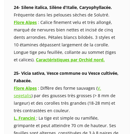
24- Silene italica, Silène d’Italie, Caryophyllacée.
Fréquente dans les pelouses sèches de Solutré.
Flore Alpes
: Calice finement velu et très allongé,
marqué de nervures bien nettes et incisé de cinq
dents arrondies. Pétales blancs bilobés. 3 styles et
10 étamines dépassent largement de la corolle.
Longue tige peu feuillée, collante au sommet (tiges
et calices).
Caractéristiques par Orchid nord.
25- Vicia sativa, Vesce commune ou Vesce cultivée,
Fabacée.
Flore Alpes
: Diffère des forme sauvages (
V.
segetalis
) par des gousses très grosses (> 8 mm de
largeur) et des corolles très grandes (18-28 mm) et
très contrastées en couleur.
L. Francini
: La tige est simple ou ramifiée,
grimpante et peut atteindre 70 cm de hauteur. Ses
feuilles sont alternes, constituées de 3 à 8 paires de