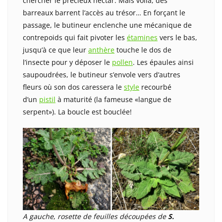
chercher le précieux nectar. Mais voilà, des
barreaux barrent l’accès au trésor… En forçant le
passage, le butineur enclenche une mécanique de
contrepoids qui fait pivoter les
étamines
vers le bas,
jusqu’à ce que leur
anthère
touche le dos de
l’insecte pour y déposer le
pollen
. Les épaules ainsi
saupoudrées, le butineur s’envole vers d’autres
fleurs où son dos caressera le
style
recourbé
d’un
pistil
à maturité (la fameuse «langue de
serpent»). La boucle est bouclée!
A gauche
,
rosette de feuilles découpées de
S.