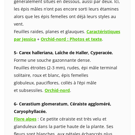
généralement situés en dessous, aussi par deux. Ici,
les épis mâles n’ont pas encore sorti leurs étamines
alors que les épis femelles ont déjà leurs styles au
vent.
Feuilles raides, planes et glauques.
Caractéristiques
par Jessica
+
Orchid-nord : Photos et texte
.
5- Carex halleriana, Laîche de Haller, Cyperacée.
Forme une souche gazonnante dense.
Feuilles étroites (2-3 mm), rudes, épi mâle terminal
solitaire, roux et blanc, épis femelles
globuleux, pauciflores, collés à l’épi mâle
et subsessiles.
Orchid-nord
.
6- Cerastium glomeratum, Céraiste aggloméré,
Caryophyllacée.
Flore alpes
: Ce petite céraiste est très velu et
glanduleux dans la partie haute de la plante. Ses
fleurs sont blanches, aux pétales échancrés plus