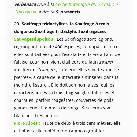
verbenaca
(vue à la
Sortie botanique du 23 mars à
Chasselas
),
à droite
S. pratensis
.
23- Saxifraga tridactylites, la Saxifrage à trois
doigts ou Saxifrage tridactyle, Saxifragacée.
Sauvagesdupoitou
: Les Saxifrages sont légions,
regroupant plus de 400 espèces; la plupart d’entre
elles sont taillées pour l’escalade et la vie à flanc de
falaise. Leur nom vient d’ailleurs du latin
saxum
,
«rocher» et
frangere
, «briser»: elles sont les «perce-
pierres», à cause de leur faculté à s’insérer dans la
moindre fissure… Elle doit son nom à ses feuilles
caractéristiques «à trois doigts», glanduleuses et
charnues, parfois rougeâtres, couvertes de poils
glanduleux et teintées de rouge. Ses fleurs sont
blanches, très petites.
Flore Alpes
: Haute de deux à trois centimètres, elle
est plus facile à piétiner qu’à photographier.