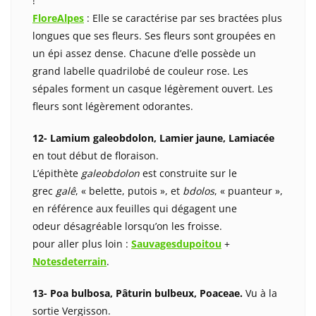
!
FloreAlpes
: Elle se caractérise par ses bractées plus
longues que ses fleurs. Ses fleurs sont groupées en
un épi assez dense. Chacune d’elle possède un
grand labelle quadrilobé de couleur rose. Les
sépales forment un casque légèrement ouvert. Les
fleurs sont légèrement odorantes.
12- Lamium galeobdolon, Lamier jaune, Lamiacée
en tout début de floraison.
L’épithète
galeobdolon
est construite sur le
grec
galê
, « belette, putois », et
bdolos
, « puanteur »,
en référence aux feuilles qui dégagent une
odeur désagréable lorsqu’on les froisse.
pour aller plus loin :
Sauvagesdupoitou
+
Notesdeterrain
.
13- Poa bulbosa, Pâturin bulbeux, Poaceae.
Vu à la
sortie Vergisson.