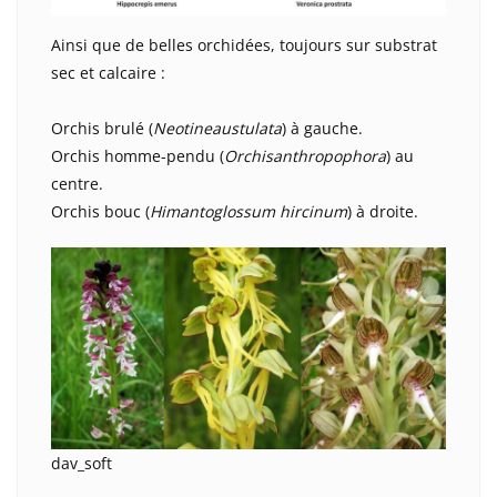
Ainsi que de belles orchidées, toujours sur substrat
sec et calcaire :
Orchis brulé (
Neotinea
ustulata
) à gauche.
Orchis homme-pendu (
Orchis
anthropophora
) au
centre.
Orchis bouc (
Himantoglossum hircinum
) à droite.
dav_soft