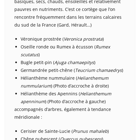
basiques, secs, chauds, ensoleillés et relativement
pauvres en nutriments. C’est ce cortège que l’on
rencontre fréquemment dans les terrains calcaires
du sud de la France (Gard, Hérault…)
Véronique prostrée (
Veronica prostrata
)
Oseille ronde ou Rumex à écusson (
Rumex
scutatus
)
Bugle petit-pin (
Ajuga chamaepitys
)
Germandrée petit-chêne (
Teucrium chamaedrys
)
Hélianthème nummulaire (
Helianthemum
nummularium
) (Photo d’accroche à droite)
Hélianthème des Apennins (
Helianthemum
apenninum
) (Photo d’accroche à gauche)
accompagnés d’arbres, également à tendance
méridionale :
Cerisier de Sainte-Lucie (
Prunus mahaleb
)
Chêne pubescent (
Quercus pubescens
)