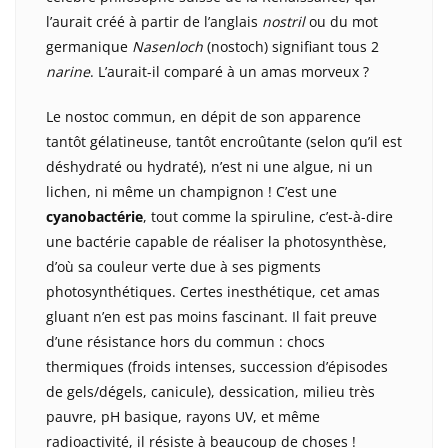
l’aurait créé à partir de l’anglais
nostril
ou du mot
germanique
Nasenloch
(nostoch) signifiant tous 2
narine
. L’aurait-il comparé à un amas morveux ?
Le nostoc commun, en dépit de son apparence
tantôt gélatineuse, tantôt encroûtante (selon qu’il est
déshydraté ou hydraté), n’est ni une algue, ni un
lichen, ni même un champignon ! C’est une
cyanobactérie
, tout comme la spiruline, c’est-à-dire
une bactérie capable de réaliser la photosynthèse,
d’où sa couleur verte due à ses pigments
photosynthétiques. Certes inesthétique, cet amas
gluant n’en est pas moins fascinant. Il fait preuve
d’une résistance hors du commun : chocs
thermiques (froids intenses, succession d’épisodes
de gels/dégels, canicule), dessication, milieu très
pauvre, pH basique, rayons UV, et même
radioactivité, il résiste à beaucoup de choses !