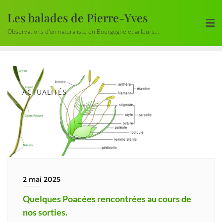
Skip
Les balades de Pierre-Yves
to
content
Observations d'un naturaliste en Bourgogne et ailleurs...
ACTUALITÉS
2 mai 2025
Quelques Poacées rencontrées au cours de
nos sorties.