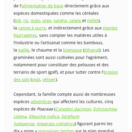
de l’
alimentation de base
directement grâce aux
espèces domestiquées comme les céréales
(
blé
,
riz
,
maïs
,
orge
,
sorgho,
seigle
et
millet
),
la
canne à sucre
, et indirectement grâce aux
plantes
fourragères
, sans compter les matières utiles à
l’industrie ou l’artisanat comme les bambous,
la
paille
, le chaume et la
biomasse
(
éthanol
). Les
graminées sont aussi cultivées pour l’agrément,
notamment pour constituer des pelouses et des
terrains de sport (golf), et pour lutter contre l’
érosion
des sols
(
oyat
,
vétiver
).
Cependant, la famille compte aussi de nombreuses
espèces
adventices
qui affectent les cultures, cinq
espèces de
Poaceae
(
Cynodon dactylon
,
Echinochloa
colona
,
Eleusine indica
,
Sorghum
halepense
,
Imperata cylindrica
) figurant parmi les
dix « pires »
mauvaises herbes
sur le plan mondial.