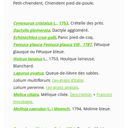
Petit-chiendent, Chiendent pied-de-poule.
Cynosurus cristatus
L., 1753
, Crételle des prés.
Dactylis glomerata
, Dactyle aggloméré.
Echinochloa crus-galli
,
Panic pied-de-coq.
Festuca glauca
Festuca glauca
Vill., 1787
, Fétuque
glauque ou Fétuque bleue.
Holcus lanatus
L., 1753, Houlque laineuse,
Blanchard.
Lagurus ovatus
, Queue-de-lièvre des sables.
Lolium multiflorum
,
ray-grass d’Italie
.
Lolium perenne
,
ray-grass anglais
.
Melica ciliata
, Mélique ciliée.
Description
+
Francini
mycologie.
Molinia caerulea
(L.) Moench
, 1794, Molinie bleue.