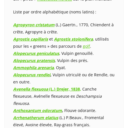
Liste par ordre alphabétique (noms latins) :
Agropyron cristatum
(L.) Gaertn., 1770, Chiendent à
crête, Agropyre à crête.
Agrostis capillaris
et
Agrostis stolonifera
, utilisés
pour les « greens » des parcours de
golf
.
Alopecurus geniculatus
, Vulpin genouillé.
Alopecurus pratensis
, Vulpin des prés.
Ammophila arenaria
, Oyat.
Alopecurus rendlei
,
Vulpin utriculé ou
de Rendle, ou
en outre.
Avenella flexuosa
(L.) Drejer, 1838,
Canche
flexueuse, Avénelle flexueuse ex
Deschampsia
flexuosa
.
Anthoxantum odoratum
,
Flouve odorante.
Arrhenatherum elatius
(L.) P.Beauv., Fromental
élevé, Avoine élevée, Ray-grass français.