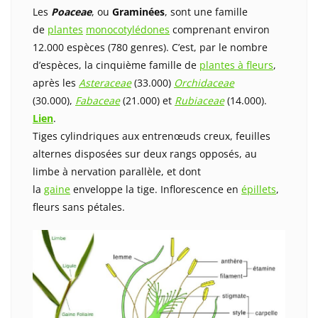
Les
Poaceae
, ou
Graminées
, sont une famille
de
plantes
monocotylédones
comprenant environ
12.000 espèces (780 genres). C’est, par le nombre
d’espèces, la cinquième famille de
plantes à fleurs
,
après les
Asteraceae
(33.000)
Orchidaceae
(30.000),
Fabaceae
(21.000) et
Rubiaceae
(14.000).
Lien
.
Tiges cylindriques aux entrenœuds creux, feuilles
alternes disposées sur deux rangs opposés, au
limbe à nervation parallèle, et dont
la
gaine
enveloppe la tige. Inflorescence en
épillets
,
fleurs sans pétales.