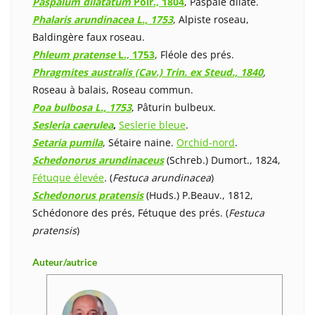
Paspalum dilatatum
Poir., 1804
, Paspale dilaté.
Phalaris arundinacea L., 1753
, Alpiste roseau,
Baldingère faux roseau.
Phleum pratense
L., 1753
, Fléole des prés.
Phragmites australis
(Cav.) Trin. ex Steud., 1840
,
Roseau à balais, Roseau commun.
Poa bulbosa L., 1753
, Pâturin bulbeux.
Sesleria caerulea
,
Seslerie bleue
.
Setaria pumila
, Sétaire naine.
Orchid-nord
.
Schedonorus arundinaceus
(Schreb.) Dumort., 1824,
Fétuque élevée
.
(
Festuca arundinacea
)
Schedonorus pratensis
(Huds.) P.Beauv., 1812,
Schédonore des prés, Fétuque des prés. (
Festuca
pratensis
)
Auteur/autrice