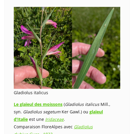
Gladiolus italicus
Le glaïeul des moissons
(
Gladiolus italicus
Mill.,
syn.
Gladiolus segetum
Ker Gawl.) ou
glaïeul
d’Italie
est une
Iridaceae
.
Comparaison FloreAlpes avec
Gladiolus