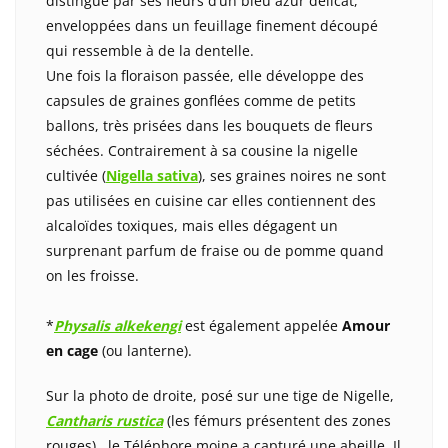
distingue par ses fleurs d’un bleu azur délicat,
enveloppées dans un feuillage finement découpé
qui ressemble à de la dentelle.
Une fois la floraison passée, elle développe des
capsules de graines gonflées comme de petits
ballons, très prisées dans les bouquets de fleurs
séchées. Contrairement à sa cousine la nigelle
cultivée (
Nigella sativa
), ses graines noires ne sont
pas utilisées en cuisine car elles contiennent des
alcaloïdes toxiques, mais elles dégagent un
surprenant parfum de fraise ou de pomme quand
on les froisse.
*
Physalis alkekengi
est également appelée
Amour
en cage
(ou lanterne).
Sur la photo de droite, posé sur une tige de Nigelle,
Cantharis rustica
(les fémurs présentent des zones
rouges), le Téléphore moine a capturé une abeille. Il