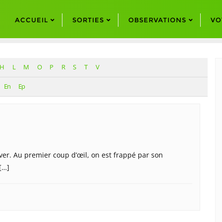
ACCUEIL
SORTIES
OBSERVATIONS
VO
H
L
M
O
P
R
S
T
V
En
Ep
ver. Au premier coup d’œil, on est frappé par son
[…]