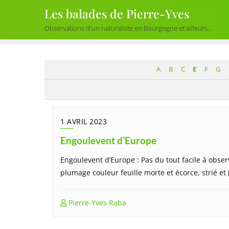
Skip
Les balades de Pierre-Yves
to
Observations d'un naturaliste en Bourgogne et ailleurs...
content
A
B
C
E
F
G
1 AVRIL 2023
Engoulevent d’Europe
Engoulevent d’Europe : Pas du tout facile à obser
plumage couleur feuille morte et écorce, strié et 
Pierre-Yves Raba