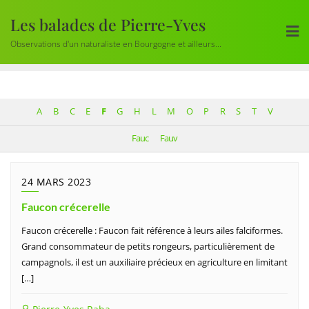
Skip
Les balades de Pierre-Yves
to
content
Observations d'un naturaliste en Bourgogne et ailleurs...
A
B
C
E
F
G
H
L
M
O
P
R
S
T
V
Fauc
Fauv
24 MARS 2023
Faucon crécerelle
Faucon crécerelle : Faucon fait référence à leurs ailes falciformes.
Grand consommateur de petits rongeurs, particulièrement de
campagnols, il est un auxiliaire précieux en agriculture en limitant
[…]